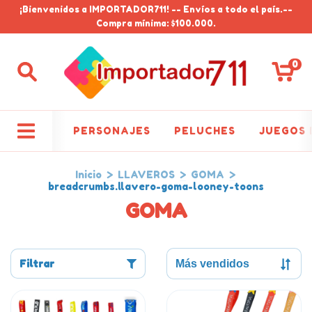
¡Bienvenidos a IMPORTADOR711! -- Envíos a todo el país.--
Compra mínima: $100.000.
0
PERSONAJES
PELUCHES
JUEGOS 
Inicio
>
LLAVEROS
>
GOMA
>
breadcrumbs.llavero-goma-looney-toons
GOMA
Filtrar