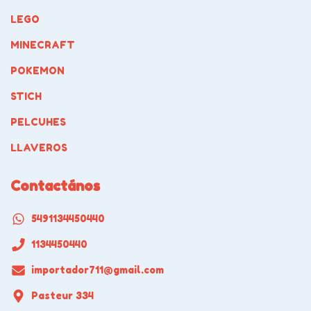
LEGO
MINECRAFT
POKEMON
STICH
PELCUHES
LLAVEROS
Contactános
5491134450440
1134450440
importador711@gmail.com
Pasteur 334