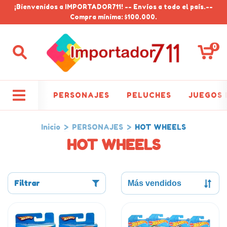
¡Bienvenidos a IMPORTADOR711! -- Envíos a todo el país.--
Compra mínima: $100.000.
0
PERSONAJES
PELUCHES
JUEGOS 
Inicio
>
PERSONAJES
>
HOT WHEELS
HOT WHEELS
Filtrar