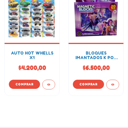
AUTO HOT WHELLS
BLOQUES
X1
IMANTADOS K POP
ROMPECABEZAS
20PCS
$4.200,00
$6.500,00