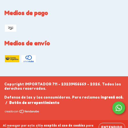
Medios de pago
Medios de envío
Copyright IMPORTADOR 711 - 23239456669 - 2026. Todos los
derechos reservados.
Defensa de las y los consumidores. Para reclamos
ingresá acá.
/
Botón de arrepentimiento
Al navegar por este sitio
aceptás el uso de cookies
para
ENTENDIDO