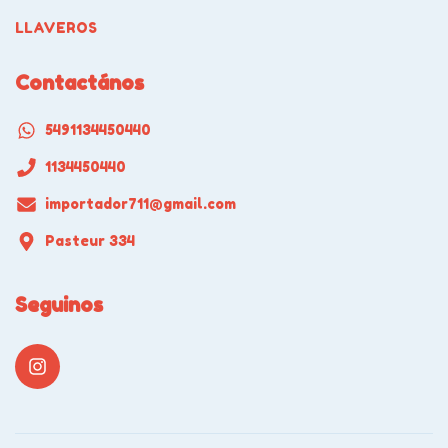
LLAVEROS
Contactános
5491134450440
1134450440
importador711@gmail.com
Pasteur 334
Seguinos