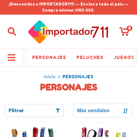
¡Bienvenidos a IMPORTADOR711! -- Envíos a todo el país.--
Compra mínima: $100.000.
0
PERSONAJES
PELUCHES
JUEGOS 
Inicio
>
PERSONAJES
PERSONAJES
Filtrar