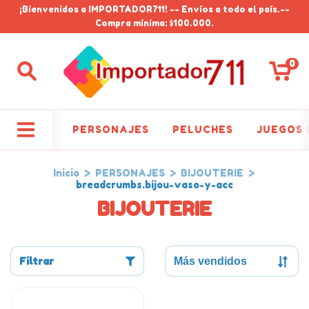
¡Bienvenidos a IMPORTADOR711! -- Envíos a todo el país.--
Compra mínima: $100.000.
0
PERSONAJES
PELUCHES
JUEGOS 
Inicio
>
PERSONAJES
>
BIJOUTERIE
>
breadcrumbs.bijou-vaso-y-acc
BIJOUTERIE
Filtrar