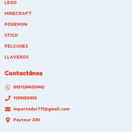
LEGO
MINECRAFT
POKEMON
STICH
PELCUHES
LLAVEROS
Contactános
5491134450440
1134450440
importador711@gmail.com
Pasteur 334