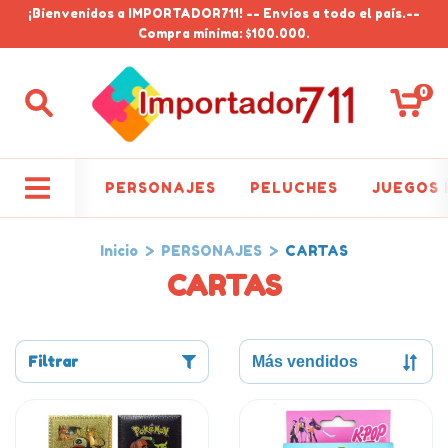
¡Bienvenidos a IMPORTADOR711! -- Envíos a todo el país.--
Compra mínima: $100.000.
0
PERSONAJES
PELUCHES
JUEGOS 
Inicio
>
PERSONAJES
>
CARTAS
CARTAS
Filtrar