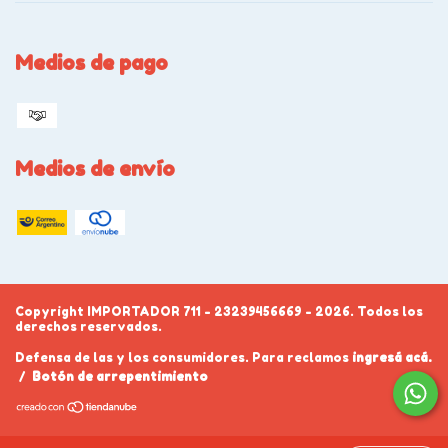
Medios de pago
Medios de envío
Copyright IMPORTADOR 711 - 23239456669 - 2026. Todos los
derechos reservados.
Defensa de las y los consumidores. Para reclamos
ingresá acá.
/
Botón de arrepentimiento