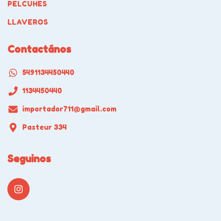
PELCUHES
LLAVEROS
Contactános
5491134450440
1134450440
importador711@gmail.com
Pasteur 334
Seguinos