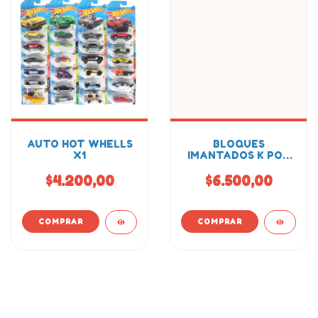
AUTO HOT WHELLS
BLOQUES
X1
IMANTADOS K POP
ROMPECABEZAS
20PCS
$4.200,00
$6.500,00