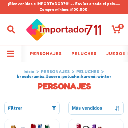
¡Bienvenidos a IMPORTADOR711! -- Envíos a todo el país.--
Compra mínima: $100.000.
0
PERSONAJES
PELUCHES
JUEGOS 
Inicio
>
PERSONAJES
>
PELUCHES
>
breadcrumbs.llacero-peluche-kuromi-winter
PERSONAJES
Filtrar