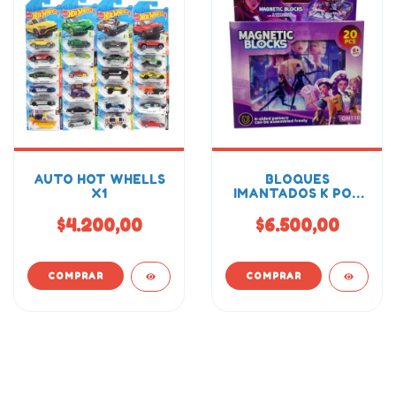
AUTO HOT WHELLS
BLOQUES
X1
IMANTADOS K POP
ROMPECABEZAS
20PCS
$4.200,00
$6.500,00