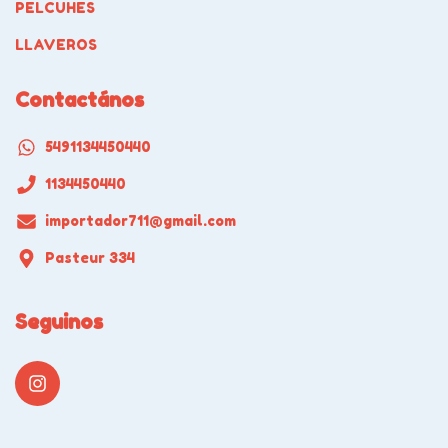
PELCUHES
LLAVEROS
Contactános
5491134450440
1134450440
importador711@gmail.com
Pasteur 334
Seguinos