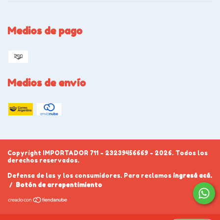
Medios de pago
Medios de envío
Copyright IMPORTADOR 711 - 23239456669 - 2026. Todos los
derechos reservados.
Defensa de las y los consumidores. Para reclamos
ingresá acá.
/
Botón de arrepentimiento