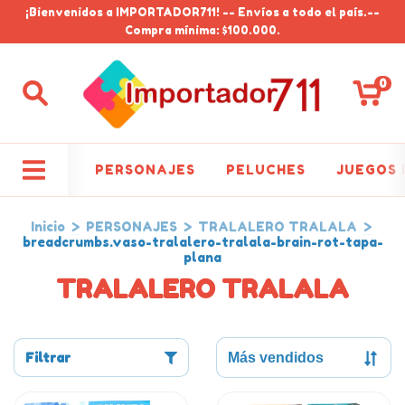
¡Bienvenidos a IMPORTADOR711! -- Envíos a todo el país.--
Compra mínima: $100.000.
0
PERSONAJES
PELUCHES
JUEGOS 
Inicio
>
PERSONAJES
>
TRALALERO TRALALA
>
breadcrumbs.vaso-tralalero-tralala-brain-rot-tapa-
plana
TRALALERO TRALALA
Filtrar