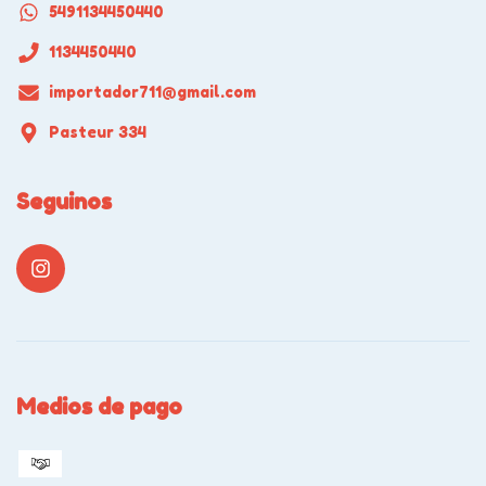
5491134450440
1134450440
importador711@gmail.com
Pasteur 334
Seguinos
Medios de pago