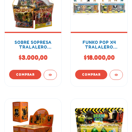
SOBRE SOPRESA
FUNKO POP X4
TRALALERO
TRALALERO
TRALALA BRAIN
TRALALA
ROT
$3.000,00
$18.000,00