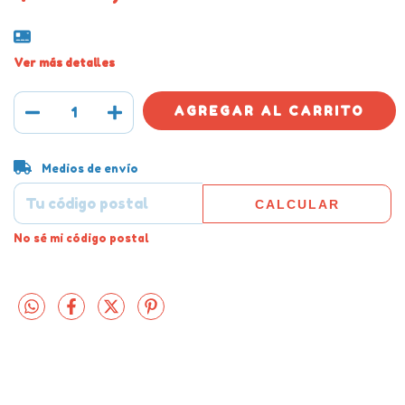
Ver más detalles
Entregas para el CP:
CAMBIAR CP
Medios de envío
CALCULAR
No sé mi código postal