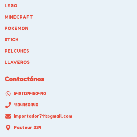
LEGO
MINECRAFT
POKEMON
STICH
PELCUHES
LLAVEROS
Contactános
5491134450440
1134450440
importador711@gmail.com
Pasteur 334