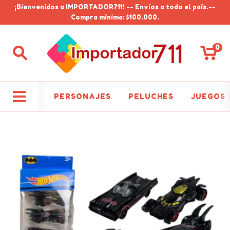
¡Bienvenidos a IMPORTADOR711! -- Envíos a todo el país.--
Compra mínima: $100.000.
0
PERSONAJES
PELUCHES
JUEGOS 