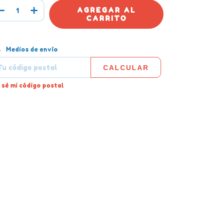
tregas para el CP:
CAMBIAR CP
Medios de envío
CALCULAR
 sé mi código postal