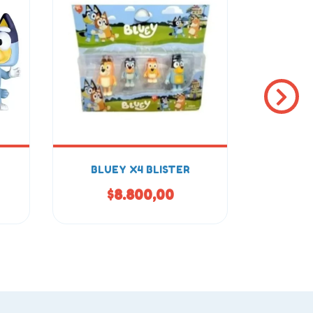
BLUEY X4 BLISTER
LLAVER
$8.800,00
$