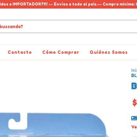
idos a IMPORTADOR711! -- Envíos a todo el país.-- Compra mínima: 
Contacto
Cómo Comprar
Quiénes Somos
Ini
BL
B
$
Ve