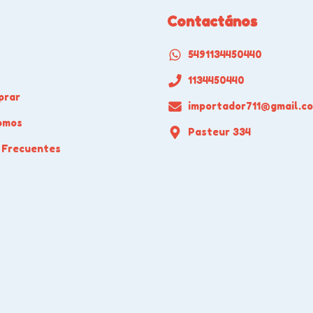
Contactános
5491134450440
1134450440
prar
importador711@gmail.c
omos
Pasteur 334
 Frecuentes