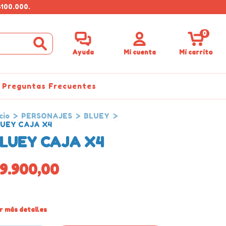
$100.000.
0
Ayuda
Mi cuenta
Mi carrito
Preguntas Frecuentes
cio
>
PERSONAJES
>
BLUEY
>
UEY CAJA X4
LUEY CAJA X4
9.900,00
r más detalles