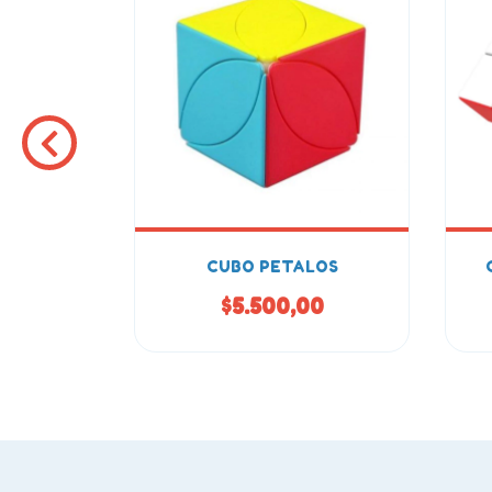
7
CUBO PETALOS
00
$5.500,00