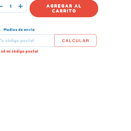
tregas para el CP:
CAMBIAR CP
Medios de envío
CALCULAR
 sé mi código postal