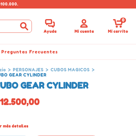
$100.000.
0
Ayuda
Mi cuenta
Mi carrito
Preguntas Frecuentes
cio
>
PERSONAJES
>
CUBOS MAGICOS
>
UBO GEAR CYLINDER
UBO GEAR CYLINDER
12.500,00
r más detalles