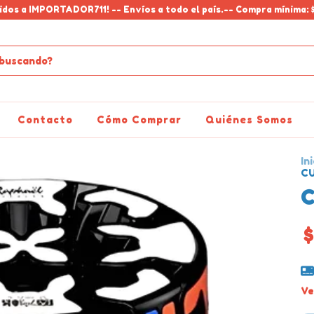
idos a IMPORTADOR711! -- Envíos a todo el país.-- Compra mínima: 
Contacto
Cómo Comprar
Quiénes Somos
Ini
C
C
$
Ve