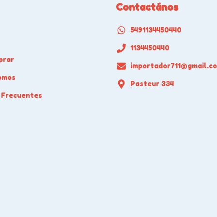
Contactános
5491134450440
1134450440
prar
importador711@gmail.c
omos
Pasteur 334
 Frecuentes