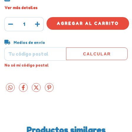
Ver más detalles
Entregas para el CP:
CAMBIAR CP
Medios de envío
CALCULAR
No sé mi código postal
Productos similares