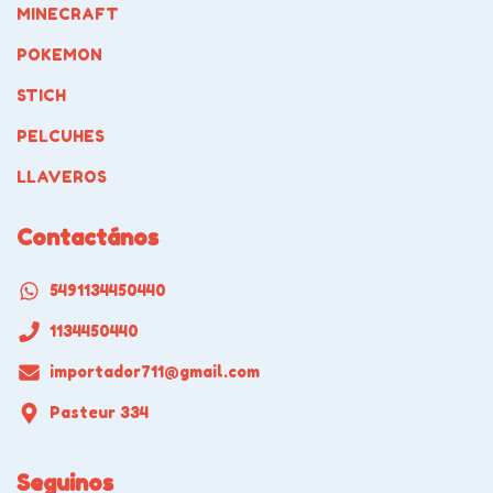
MINECRAFT
POKEMON
STICH
PELCUHES
LLAVEROS
Contactános
5491134450440
1134450440
importador711@gmail.com
Pasteur 334
Seguinos