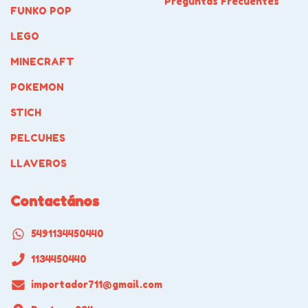
Preguntas Frecuentes
FUNKO POP
LEGO
MINECRAFT
POKEMON
STICH
PELCUHES
LLAVEROS
Contactános
5491134450440
1134450440
importador711@gmail.com