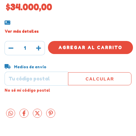
$34.000,00
Ver más detalles
Entregas para el CP:
CAMBIAR CP
Medios de envío
CALCULAR
No sé mi código postal