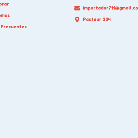
prar
importador711@gmail.c
omos
Pasteur 334
 Frecuentes