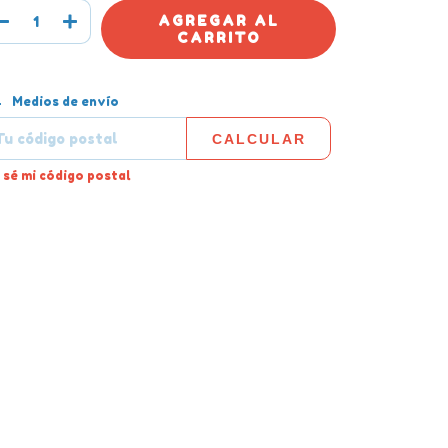
tregas para el CP:
CAMBIAR CP
Medios de envío
CALCULAR
 sé mi código postal