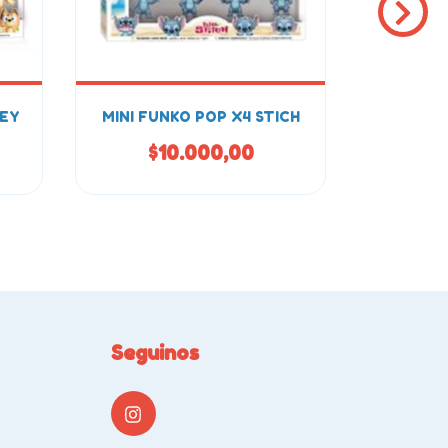
UEY
MINI FUNKO POP X4 STICH
FUNKO
$10.000,00
$
Seguinos