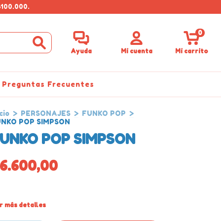
$100.000.
0
Ayuda
Mi cuenta
Mi carrito
Preguntas Frecuentes
cio
>
PERSONAJES
>
FUNKO POP
>
NKO POP SIMPSON
UNKO POP SIMPSON
6.600,00
r más detalles