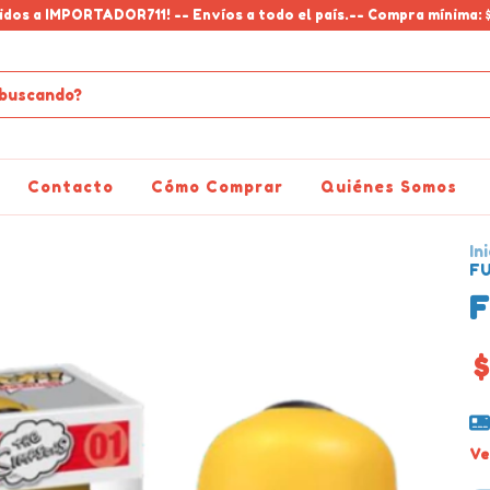
idos a IMPORTADOR711! -- Envíos a todo el país.-- Compra mínima: 
Contacto
Cómo Comprar
Quiénes Somos
Ini
FU
F
$
Ve