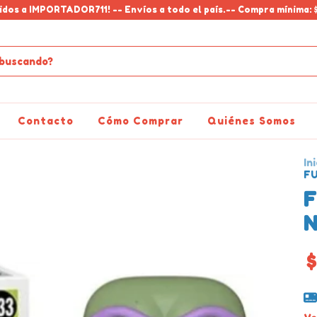
idos a IMPORTADOR711! -- Envíos a todo el país.-- Compra mínima: 
Contacto
Cómo Comprar
Quiénes Somos
Ini
F
F
N
$