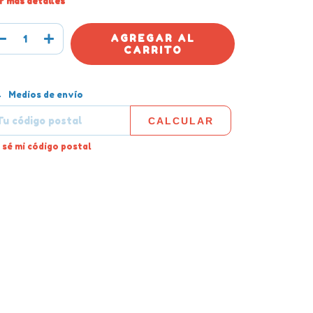
r más detalles
tregas para el CP:
CAMBIAR CP
Medios de envío
CALCULAR
 sé mi código postal