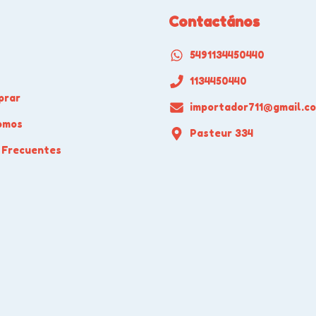
Contactános
5491134450440
1134450440
prar
importador711@gmail.c
omos
Pasteur 334
 Frecuentes