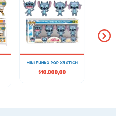
MINI FUNKO POP X4 STICH
FUNK
$10.000,00
$