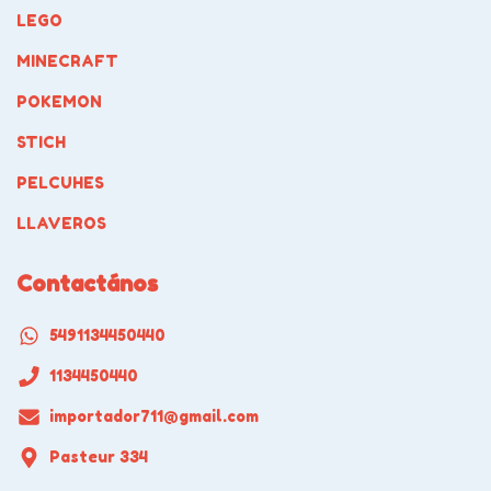
LEGO
MINECRAFT
POKEMON
STICH
PELCUHES
LLAVEROS
Contactános
5491134450440
1134450440
importador711@gmail.com
Pasteur 334