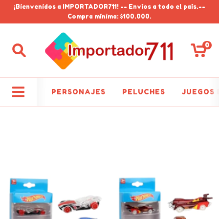
¡Bienvenidos a IMPORTADOR711! -- Envíos a todo el país.--
Compra mínima: $100.000.
0
PERSONAJES
PELUCHES
JUEGOS 