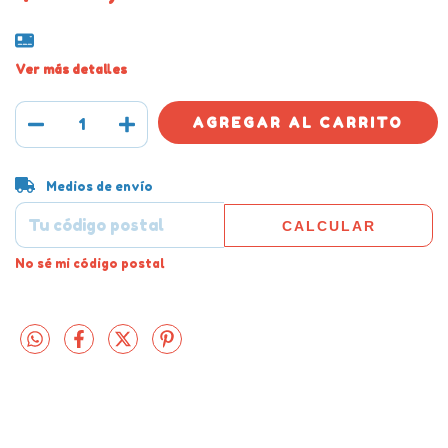
Ver más detalles
Entregas para el CP:
CAMBIAR CP
Medios de envío
CALCULAR
No sé mi código postal