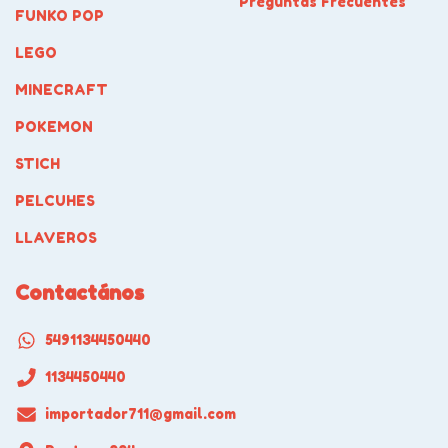
Preguntas Frecuentes
FUNKO POP
LEGO
MINECRAFT
POKEMON
STICH
PELCUHES
LLAVEROS
Contactános
5491134450440
1134450440
importador711@gmail.com