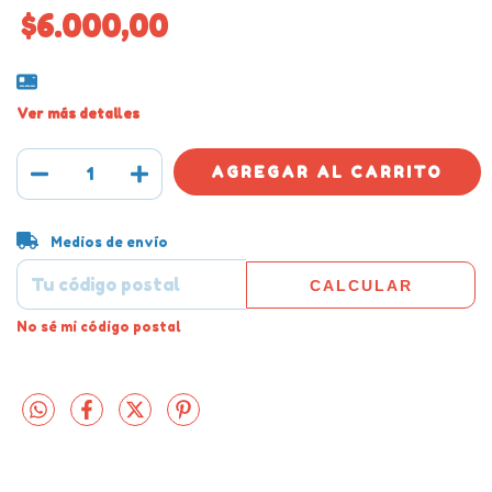
$6.000,00
Ver más detalles
Entregas para el CP:
CAMBIAR CP
Medios de envío
CALCULAR
No sé mi código postal