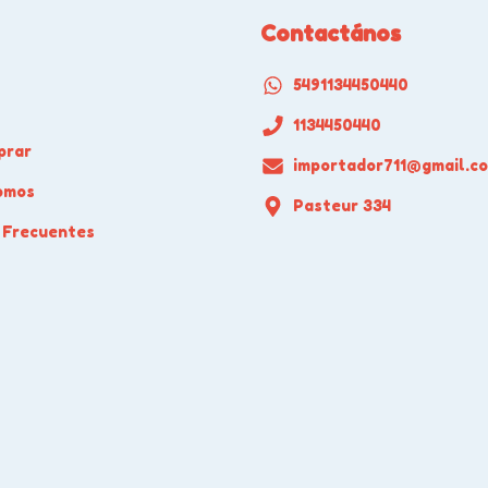
Contactános
5491134450440
1134450440
prar
importador711@gmail.c
omos
Pasteur 334
 Frecuentes