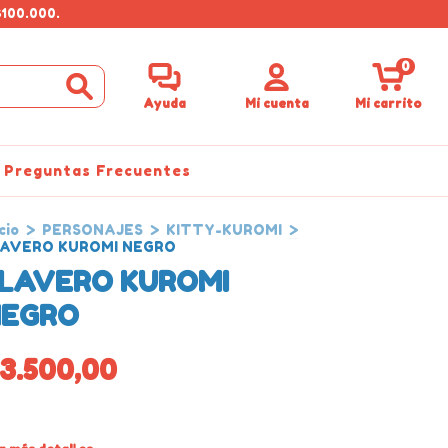
$100.000.
0
Ayuda
Mi cuenta
Mi carrito
Preguntas Frecuentes
cio
>
PERSONAJES
>
KITTY-KUROMI
>
LAVERO KUROMI NEGRO
LAVERO KUROMI
NEGRO
3.500,00