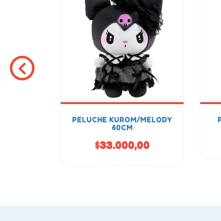
I 45CM
PELUCHE KUROM/MELODY
60CM
00
$33.000,00