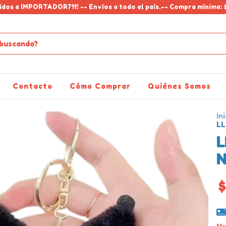
idos a IMPORTADOR711! -- Envíos a todo el país.-- Compra mínima: 
Contacto
Cómo Comprar
Quiénes Somos
Ini
L
L
$