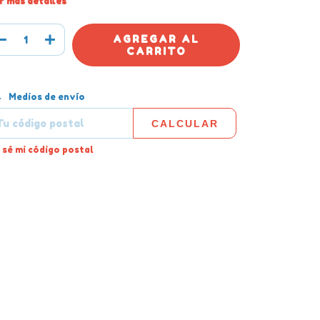
r más detalles
tregas para el CP:
CAMBIAR CP
Medios de envío
CALCULAR
 sé mi código postal