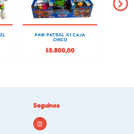
OL
PAW PATROL X1 CAJA
PAW PA
CHICO
B
$3.800,00
$
Seguinos