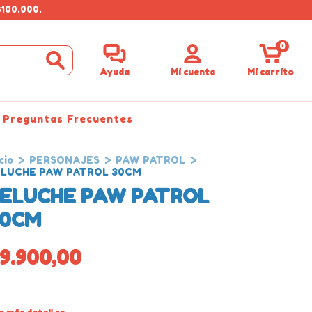
$100.000.
0
Ayuda
Mi cuenta
Mi carrito
Preguntas Frecuentes
cio
>
PERSONAJES
>
PAW PATROL
>
ELUCHE PAW PATROL 30CM
ELUCHE PAW PATROL
30CM
9.900,00