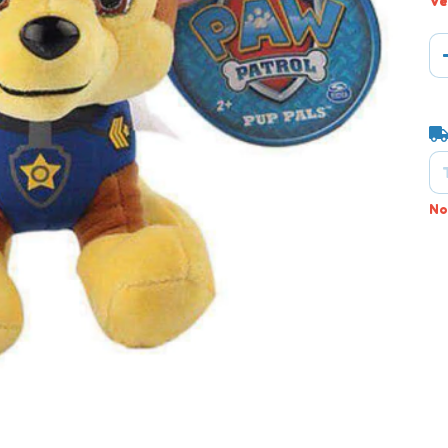
Ve
En
No