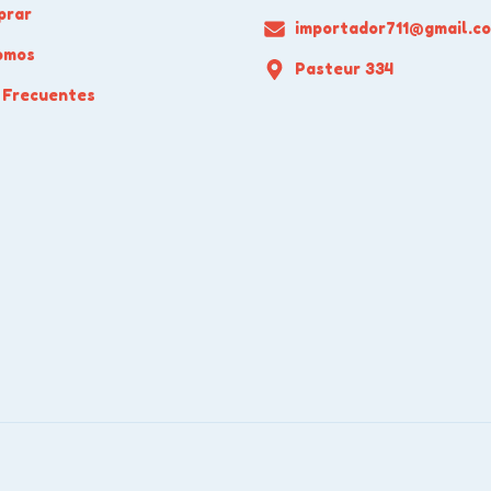
prar
importador711@gmail.c
omos
Pasteur 334
 Frecuentes