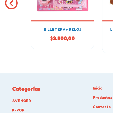
3 CAJA
BILLETERA+ RELOJ
L
00
$3.800,00
Categorías
Inicio
Productos
AVENGER
Contacto
K-POP