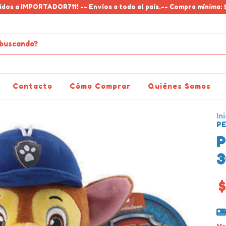
idos a IMPORTADOR711! -- Envíos a todo el país.-- Compra mínima: 
Contacto
Cómo Comprar
Quiénes Somos
Ini
P
P
$