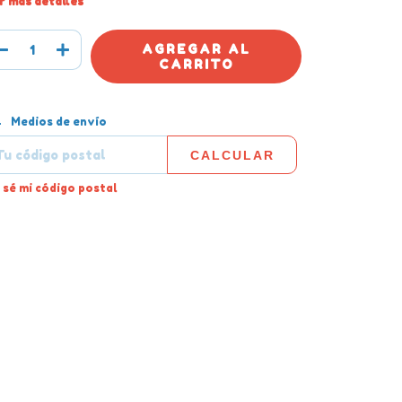
r más detalles
tregas para el CP:
CAMBIAR CP
Medios de envío
CALCULAR
 sé mi código postal