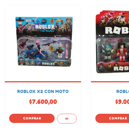
ROBLOX X2 CON MOTO
ROBL
$7.600,00
$9.0