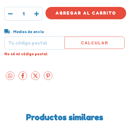
Entregas para el CP:
CAMBIAR CP
Medios de envío
CALCULAR
No sé mi código postal
Productos similares