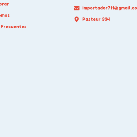
prar
importador711@gmail.c
omos
Pasteur 334
 Frecuentes