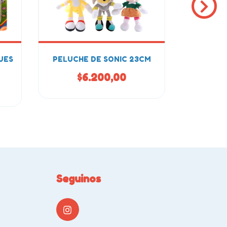
UES
PELUCHE DE SONIC 23CM
LLAVER
$6.200,00
$
Seguinos