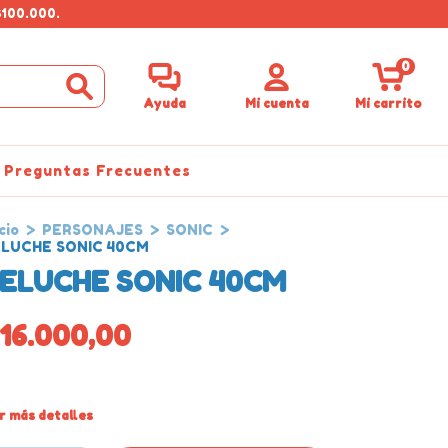
$100.000.
0
Ayuda
Mi cuenta
Mi carrito
Preguntas Frecuentes
cio
>
PERSONAJES
>
SONIC
>
LUCHE SONIC 40CM
ELUCHE SONIC 40CM
16.000,00
r más detalles