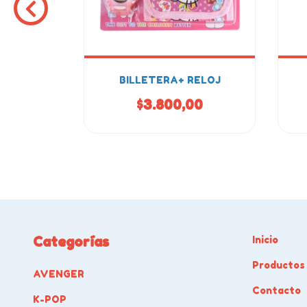
JA
BILLETERA+ RELOJ
00
$3.800,00
Categorías
Inicio
Productos
AVENGER
Contacto
K-POP