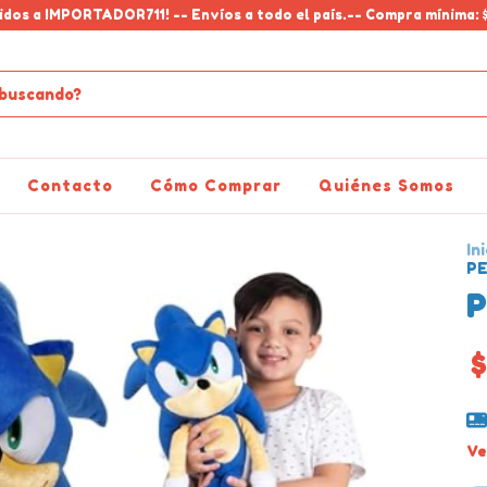
idos a IMPORTADOR711! -- Envíos a todo el país.-- Compra mínima: 
Contacto
Cómo Comprar
Quiénes Somos
Ini
PE
P
$
Ve