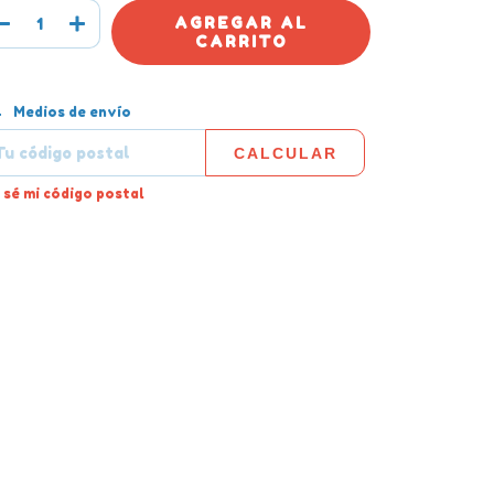
tregas para el CP:
CAMBIAR CP
Medios de envío
CALCULAR
 sé mi código postal