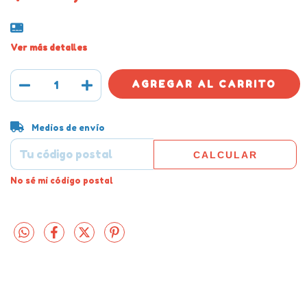
Ver más detalles
Entregas para el CP:
CAMBIAR CP
Medios de envío
CALCULAR
No sé mi código postal