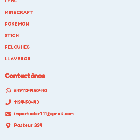
LEGO
MINECRAFT
POKEMON
STICH
PELCUHES
LLAVEROS
Contactános
5491134450440
1134450440
importador711@gmail.com
Pasteur 334