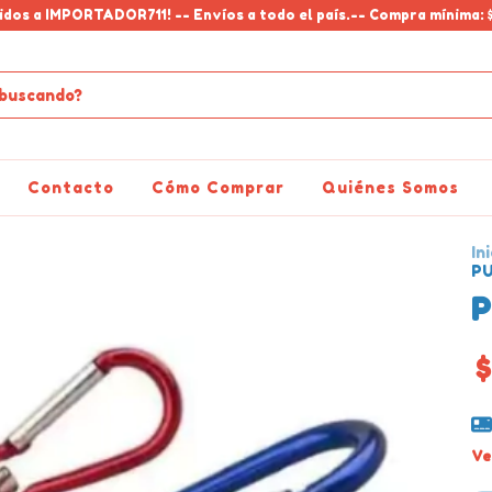
idos a IMPORTADOR711! -- Envíos a todo el país.-- Compra mínima: 
Contacto
Cómo Comprar
Quiénes Somos
Ini
P
P
$
Ve