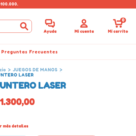
$100.000.
0
Ayuda
Mi cuenta
Mi carrito
Preguntas Frecuentes
cio
>
JUEGOS DE MANOS
>
UNTERO LASER
UNTERO LASER
1.300,00
r más detalles