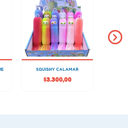
JE
SQUISHY CALAMAR
SK
$3.300,00
$