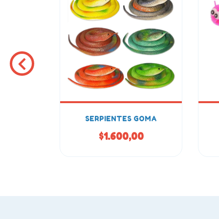
LOREAR
SERPIENTES GOMA
0
$1.600,00