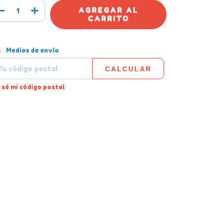
tregas para el CP:
CAMBIAR CP
Medios de envío
CALCULAR
 sé mi código postal