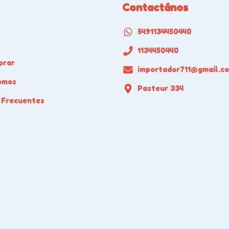
Contactános
5491134450440
1134450440
prar
importador711@gmail.c
omos
Pasteur 334
 Frecuentes